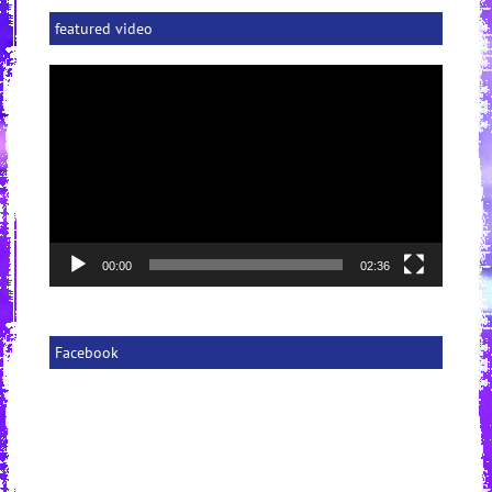
featured video
Video-
Player
00:00
02:36
Facebook