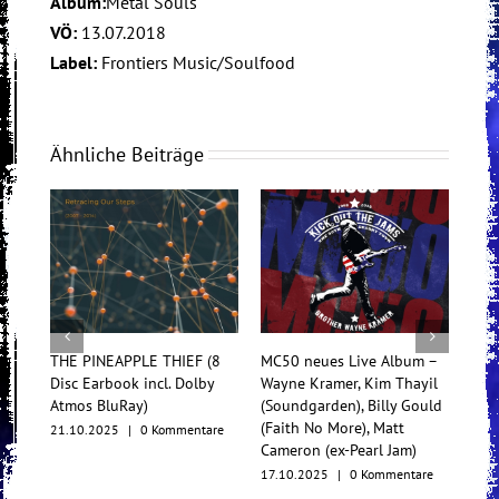
Album:
Metal Souls
VÖ:
13.07.2018
Label:
Frontiers Music/Soulfood
Ähnliche Beiträge
THE PINEAPPLE THIEF (8
MC50 neues Live Album –
Tess
Disc Earbook incl. Dolby
Wayne Kramer, Kim Thayil
Konz
Atmos BluRay)
(Soundgarden), Billy Gould
Mul
(Faith No More), Matt
21.10.2025
|
0 Kommentare
17.1
Cameron (ex-Pearl Jam)
17.10.2025
|
0 Kommentare