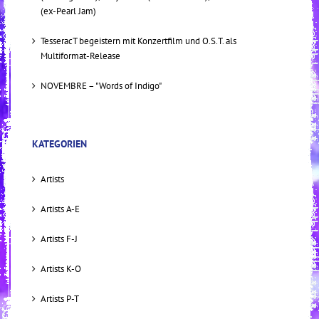
(ex-Pearl Jam)
TesseracT begeistern mit Konzertfilm und O.S.T. als
Multiformat-Release
NOVEMBRE – "Words of Indigo"
KATEGORIEN
Artists
Artists A-E
Artists F-J
Artists K-O
Artists P-T