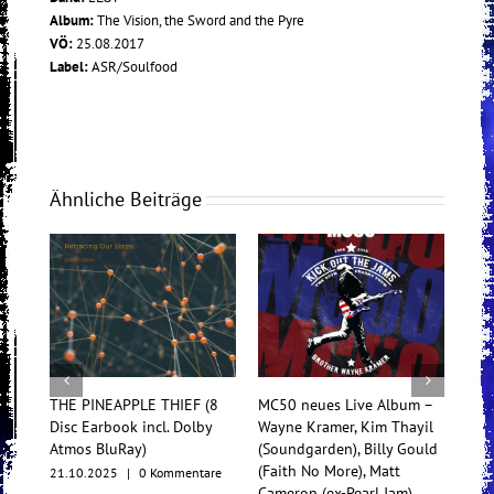
Album:
The Vision, the Sword and the Pyre
VÖ:
25.08.2017
Label:
ASR/Soulfood
Ähnliche Beiträge
THE PINEAPPLE THIEF (8
MC50 neues Live Album –
Tess
Disc Earbook incl. Dolby
Wayne Kramer, Kim Thayil
Konz
Atmos BluRay)
(Soundgarden), Billy Gould
Mul
(Faith No More), Matt
21.10.2025
|
0 Kommentare
17.1
Cameron (ex-Pearl Jam)