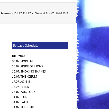
,
Releases
/
ENUFF Z’NUFF – "Diamond Boy" VÖ: 10.08.2018
Release Schedule
JULI 2026
03.07. MORTEM
10.07. PRIDE OF LIONS
10.07. SMOKING SNAKES
10.07. THE XCERTS
17.07. AS IT IS
17.07. TESLA
24.07. ZAN/CODY
31.07. ICONIC
31.07. LALU
31.07. THE LIMIT