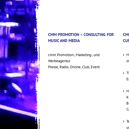
CMM PROMOTION – CONSULTING FOR
CM
MUSIC AND MEDIA
CU
cmm Promotion-, Marketing-, und
M
Werbeagentur
o
Presse, Radio, Online, Club, Event
T
E
M
K
B
C
T
u