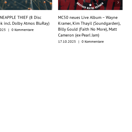
 neues Live Album – Wayne
TesseracT begeistern mit
r, Kim Thayil (Soundgarden),
Konzertfilm und O.S.T. als
 Gould (Faith No More), Matt
Multiformat-Release
on (ex-Pearl Jam)
17.10.2025
|
0 Kommentare
.2025
|
0 Kommentare