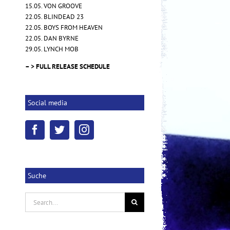
15.05. VON GROOVE
22.05. BLINDEAD 23
22.05. BOYS FROM HEAVEN
NOVEMBRE – "Words of Indigo"
22.05. DAN BYRNE
17.10.2025
|
0 Kommentare
29.05. LYNCH MOB
– > FULL RELEASE SCHEDULE
Social media
Suche
Search
for: