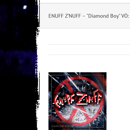
ENUFF Z’NUFF – "Diamond Boy" VÖ:
View
Larger
Image