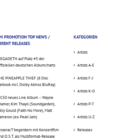
M PROMOTION TOP NEWS /
KATEGORIEN
RRENT RELEASES
Artists
EGADETH auf Platz #3 der
ffiziellen deutschen Albumcharts
Artists A-E
HE PINEAPPLE THIEF (8 Disc
Artists F-J
arbook incl. Dolby Atmos BluRay)
Artists K-O
C50 neues Live Album – Wayne
ramer, Kim Thayil (Soundgarden),
Artists P-T
illy Gould (Faith No More), Matt
ameron (ex-Pearl Jam)
Artists U-Z
esseracT begeistern mit Konzertfilm
Releases
nd O.S.T. als Multiformat-Release