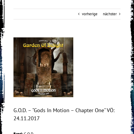
vorherige
nächster
View
Larger
Image
G.O.D. – "Gods In Motion – Chapter One" VÖ:
24.11.2017
Band:
G.O.D.