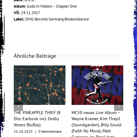
Album:
Gods In Motion – Chapter One
VÖ:
24.11.2017
Label:
DMG Records Germany/Brokensilence
Ähnliche Beiträge
THE PINEAPPLE THIEF (8
MC50 neues Live Album –
Tess
Disc Earbook incl. Dolby
Wayne Kramer, Kim Thayil
Konz
Atmos BluRay)
(Soundgarden), Billy Gould
Mul
(Faith No More), Matt
21.10.2025
|
0 Kommentare
17.1