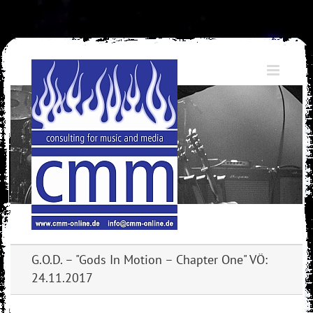
Skip
to
content
G.O.D. – "Gods In Motion – Chapter One" VÖ:
24.11.2017