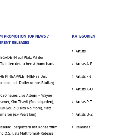
M PROMOTION TOP NEWS /
KATEGORIEN
RRENT RELEASES
Artists
EGADETH auf Platz #3 der
ffiziellen deutschen Albumcharts
Artists A-E
HE PINEAPPLE THIEF (8 Disc
Artists F-J
arbook incl. Dolby Atmos BluRay)
Artists K-O
C50 neues Live Album – Wayne
ramer, Kim Thayil (Soundgarden),
Artists P-T
illy Gould (Faith No More), Matt
ameron (ex-Pearl Jam)
Artists U-Z
esseracT begeistern mit Konzertfilm
Releases
nd O.S.T. als Multiformat-Release