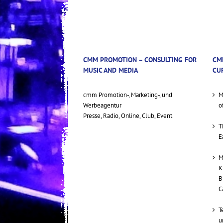
CMM PROMOTION – CONSULTING FOR
CM
MUSIC AND MEDIA
CU
cmm Promotion-, Marketing-, und
M
Werbeagentur
o
Presse, Radio, Online, Club, Event
T
E
M
K
B
C
T
u