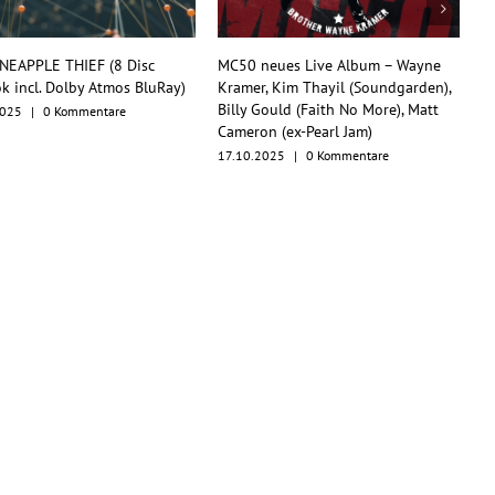
 neues Live Album – Wayne
TesseracT begeistern mit
r, Kim Thayil (Soundgarden),
Konzertfilm und O.S.T. als
 Gould (Faith No More), Matt
Multiformat-Release
on (ex-Pearl Jam)
17.10.2025
|
0 Kommentare
.2025
|
0 Kommentare