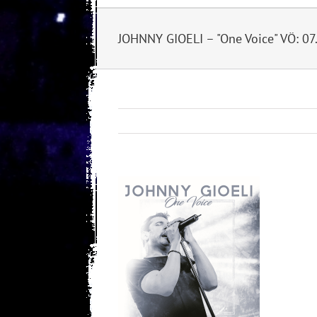
JOHNNY GIOELI – "One Voice" VÖ: 07
View
Larger
Image