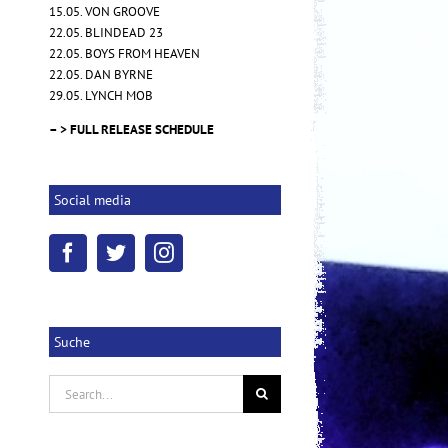
15.05. VON GROOVE
22.05. BLINDEAD 23
22.05. BOYS FROM HEAVEN
NOVEMBRE – "Words of Indigo"
22.05. DAN BYRNE
17.10.2025
|
0 Kommentare
29.05. LYNCH MOB
– > FULL RELEASE SCHEDULE
Social media
Suche
Search
for: