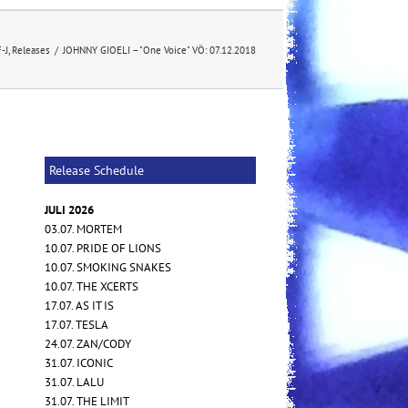
F-J
,
Releases
/
JOHNNY GIOELI – "One Voice" VÖ: 07.12.2018
Release Schedule
JULI 2026
03.07. MORTEM
10.07. PRIDE OF LIONS
10.07. SMOKING SNAKES
10.07. THE XCERTS
17.07. AS IT IS
17.07. TESLA
24.07. ZAN/CODY
31.07. ICONIC
31.07. LALU
31.07. THE LIMIT