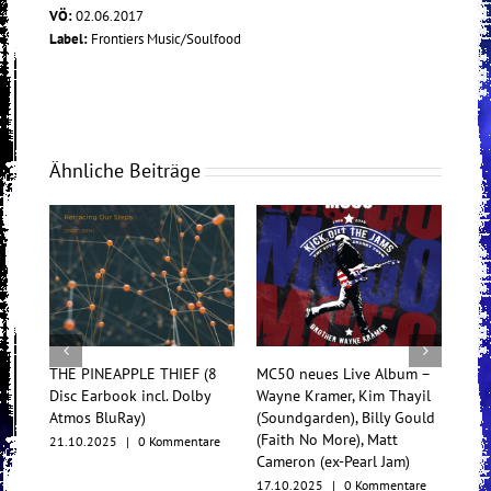
VÖ:
02.06.2017
Label:
Frontiers Music/Soulfood
Ähnliche Beiträge
THE PINEAPPLE THIEF (8
MC50 neues Live Album –
Tess
Disc Earbook incl. Dolby
Wayne Kramer, Kim Thayil
Konz
Atmos BluRay)
(Soundgarden), Billy Gould
Mul
(Faith No More), Matt
21.10.2025
|
0 Kommentare
17.1
Cameron (ex-Pearl Jam)
17.10.2025
|
0 Kommentare