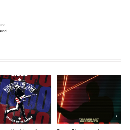
band
band