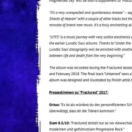
Fragmented Sky" will be both a supplement to "Fracture
"It’s a very unexpected and spontaneous release”
– sa
Shards of Heaven" with a couple of other tracks but th
minutes of brand new music. It’s a truly enchanting a
"UTFS" is a music journey with very subtle electronics
the earlier Lunatic Soul albums. Thanks to "Under the
Lunatic Soul discography will be enriched with anot
between life and death from the very beginning."
The album
was recorded during the Fractured sessi
and February 2018. The final track "Untamed" sees
album was designed and illustrated by Polish artist 
Pressestimmen zu "Fractured" 2017:
Orkus:
"Es ist als würdest du der personifizierten 
überwältigt, dass dir die Tränen kommen."
Slam 8.5/10:
"Fractured strotzt nur so vor Abwech
modernen und gefühlvollen Progressive Rock."