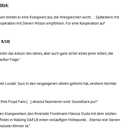
2014:
ken breitet er eine Klangwelt aus, die ihresgleichen sucht. … Spätestens mit
Kooperation mit Steven Wilson empfohlen. Für eine Kooperation auf
 8/10)
nitiv das Album des Jahres, aber auch ganz sicher eines jener Alben, die
außer Frage."
jekt Lunatic Soul in den vergangenen Jahren geformt hat, verdient höchste
Pink Floyd Fans […] absolut faszinieren wird. Soundtrack pur!"
hen Klangwerken, den Riverside Frontmann Mariusz Duda mit dem letzten
 findet in Walking OAFLB einen vorläufigen Höhepunkt… Ebenso wie Steven
soluter Könner ist."