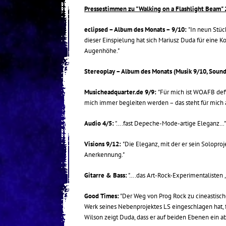
Pressestimmen zu "Walking on a Flashlight Beam" 
eclipsed – Album des Monats – 9/10:
"In neun Stüc
dieser Einspielung hat sich Mariusz Duda für eine 
Augenhöhe."
Stereoplay – Album des Monats (Musik 9/10, Sound
Musicheadquarter.de 9/9:
"Für mich ist WOAFB defi
mich immer begleiten werden – das steht für mich 
Audio 4/5:
"….fast Depeche-Mode-artige Eleganz…"
Visions 9/12:
"Die Eleganz, mit der er sein Solopro
Anerkennung."
Gitarre & Bass:
"….das Art-Rock-Experimentalisten , 
Good Times:
"Der Weg von Prog Rock zu cineastisc
Werk seines Nebenprojektes LS eingeschlagen hat,
Wilson zeigt Duda, dass er auf beiden Ebenen ein ab