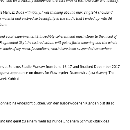
d" and an artistically independent release with its own character and identity.
ys Mariusz Duda –
"Initially, I was thinking about a maxi single "A Thousand
e material had evolved so beautifully in the studio that I ended up with 36
lbum.
 and vocal experiments, it’s incredibly coherent and much closer to the mood of
 Fragmented Sky", the last red album will gain a fuller meaning and the whole
her shade of my music fascinations, which have been suspended somewhere
ons at Serakos Studio, Warsaw from June 16-17, and finalised December 2017
 a guest appearance on drums for Wawrzyniec Dramowicz (aka Vaaver). The
Jarek Kubicki.
Schönheit ins Angesicht blicken. Von den ausgewogenen Klängen bist du so
slung und gerät zu einem mehr als nur gelungenem Schmuckstück des