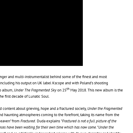
singer and multi-instrumentalist behind some of the finest and most
including his output on UK label Kscope and with Poland’s shooting
th
io album,
Under The Fragmented Sky
on 25
May 2018. This new album is the
he first decade of Lunatic Soul.
d content about grieving, hope and a fractured society,
Under the Fragmented
and haunting atmospheres coming to the forefront, taking its name from the
 Heaven" from
Fractured.
Duda explains
"Fractured is not a full picture of the
pieces have been waiting for their own time which has now come. "Under the