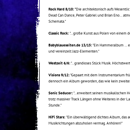
Rock Hard 8/10: "
Die architektonisch aufs Wesentl
Dead Can Dance, Peter Gabriel und Brian Eno… atm
Schemata."
Classic Rock:
"…große Kunst aus Polen von einem de
Babyblaueseiten.de 13/15:
"Ein Hammeralbum … ein
und vereinzelt Jazz-Elementen."
Westzeit 6/6:
"…grandioses Stück Musik. Höchstwert
Visions 9/12:
"Gepaart mit dem Instrumentarium frü
dennoch ein Album geworden, das wie kein zweites 
Sonic Seducer:
"…erweitert seinen musikalischen Hor
trotz massiver Track Längen ohne Weiteres in der La
Stunde."
HiFi Stars:
"Ein überwältigend dichtes Album, das a
Musikrichtungen abzuholen vermag. Anhören!"