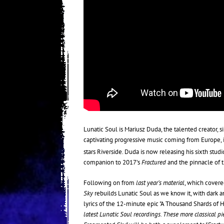
Lunatic Soul is Mariusz Duda, the talented creator, 
captivating progressive music coming from Europe, 
stars Riverside. Duda is now releasing his sixth stud
companion to 2017’s
Fractured
and the pinnacle of t
Following on from
last year’s material
, which covere
Sky
rebuilds Lunatic Soul as we know it, with dark 
lyrics of the 12-minute epic "A Thousand Shards of
latest Lunatic Soul recordings. These more classical 