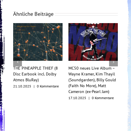
Ähnliche Beiträge
PPLE THIEF (8
MC50 neues Live Album –
TesseracT begeistern 
ok incl. Dolby
Wayne Kramer, Kim Thayil
Konzertfilm und O.S.T.
Ray)
(Soundgarden), Billy Gould
Multiformat-Release
(Faith No More), Matt
|
0 Kommentare
17.10.2025
|
0 Kommen
Cameron (ex-Pearl Jam)
17.10.2025
|
0 Kommentare