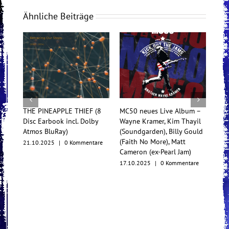
Ähnliche Beiträge
THE PINEAPPLE THIEF (8
MC50 neues Live Album –
Tess
Disc Earbook incl. Dolby
Wayne Kramer, Kim Thayil
Konz
Atmos BluRay)
(Soundgarden), Billy Gould
Mul
(Faith No More), Matt
21.10.2025
|
0 Kommentare
17.1
Cameron (ex-Pearl Jam)
17.10.2025
|
0 Kommentare