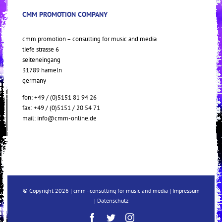
CMM PROMOTION COMPANY
cmm promotion – consulting for music and media
tiefe strasse 6
seiteneingang
31789 hameln
germany
fon: +49 / (0)5151 81 94 26
fax: +49 / (0)5151 / 20 54 71
mail:
info@cmm-online.de
© Copyright
2026 | cmm - consulting for music and media |
Impressum
|
Datenschutz
Facebook
Twitter
Instagram