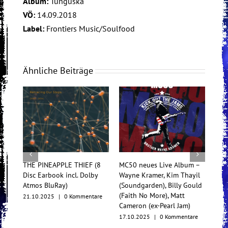
Album:
Tunguska
VÖ:
14.09.2018
Label:
Frontiers Music/Soulfood
Ähnliche Beiträge
THE PINEAPPLE THIEF (8
MC50 neues Live Album –
Tess
Disc Earbook incl. Dolby
Wayne Kramer, Kim Thayil
Konz
Atmos BluRay)
(Soundgarden), Billy Gould
Mul
(Faith No More), Matt
21.10.2025
|
0 Kommentare
17.1
Cameron (ex-Pearl Jam)
17.10.2025
|
0 Kommentare