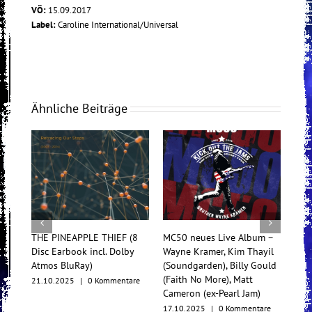
VÖ:
15.09.2017
Label:
Caroline International/Universal
Ähnliche Beiträge
THE PINEAPPLE THIEF (8
MC50 neues Live Album –
Tess
Disc Earbook incl. Dolby
Wayne Kramer, Kim Thayil
Konz
Atmos BluRay)
(Soundgarden), Billy Gould
Mul
(Faith No More), Matt
21.10.2025
|
0 Kommentare
17.1
Cameron (ex-Pearl Jam)
17.10.2025
|
0 Kommentare