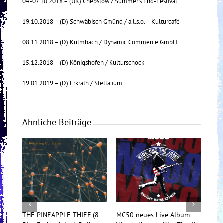
04.-07.10.2018 – (UK) Chepstow / Summer’s End-Festival
19.10.2018 – (D) Schwäbisch Gmünd / a.l.s.o. – Kulturcafé
08.11.2018 – (D) Kulmbach / Dynamic Commerce GmbH
15.12.2018 – (D) Königshofen / Kulturschock
19.01.2019 – (D) Erkrath / Stellarium
Ähnliche Beiträge
NEAPPLE THIEF (8
MC50 neues Live Album –
TesseracT begeist