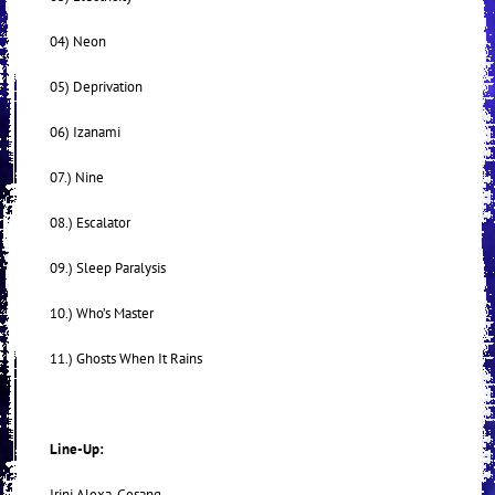
04) Neon
05) Deprivation
06) Izanami
07.) Nine
08.) Escalator
09.) Sleep Paralysis
10.) Who’s Master
11.) Ghosts When It Rains
Line-Up:
Irini Alexa, Gesang