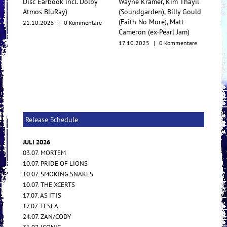
arbook incl. Dolby
Wayne Kramer, Kim Thayil
Konzertfilm und O.
BluRay)
(Soundgarden), Billy Gould
Multiformat-Relea
(Faith No More), Matt
2025
|
0 Kommentare
17.10.2025
|
0 Kom
Cameron (ex-Pearl Jam)
17.10.2025
|
0 Kommentare
Release Schedule
JULI 2026
03.07. MORTEM
10.07. PRIDE OF LIONS
10.07. SMOKING SNAKES
10.07. THE XCERTS
17.07. AS IT IS
17.07. TESLA
24.07. ZAN/CODY